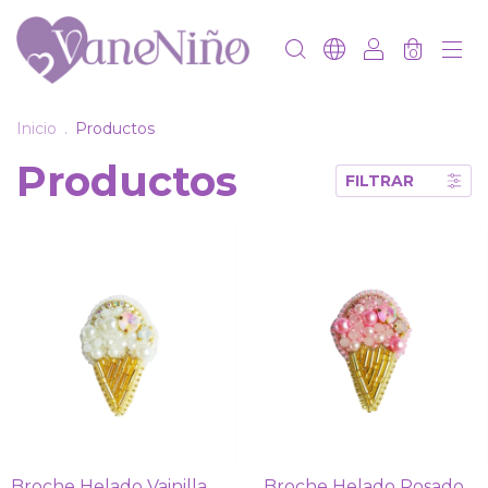
0
Inicio
.
Productos
Productos
FILTRAR
Broche Helado Vainilla
Broche Helado Rosado