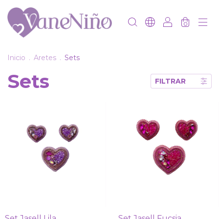
0
Inicio
.
Aretes
.
Sets
Sets
FILTRAR
Set Jasell Lila
Set Jasell Fucsia